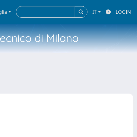
glia
IT
LOGIN
tecnico di Milano