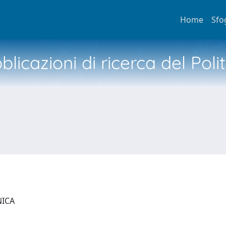
Home
Sfo
licazioni di ricerca del Poli
NICA