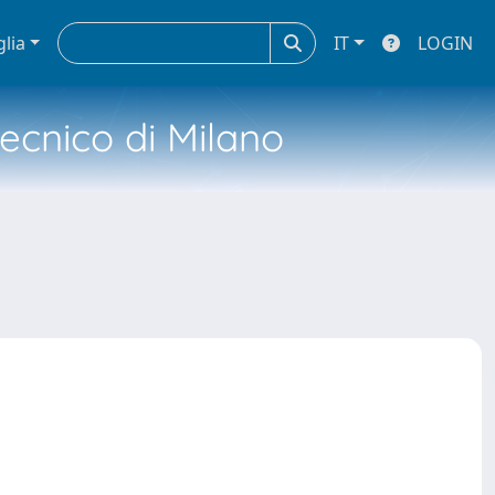
glia
IT
LOGIN
tecnico di Milano