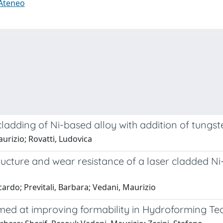
 Ateneo
r cladding of Ni-based alloy with addition of tungs
aurizio; Rovatti, Ludovica
ucture and wear resistance of a laser cladded Ni
ccardo; Previtali, Barbara; Vedani, Maurizio
imed at improving formability in Hydroforming T