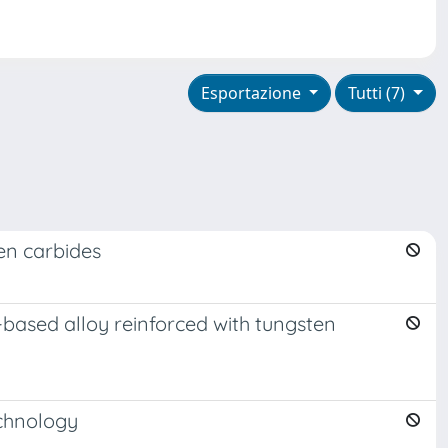
Esportazione
Tutti (7)
ten carbides
-based alloy reinforced with tungsten
echnology