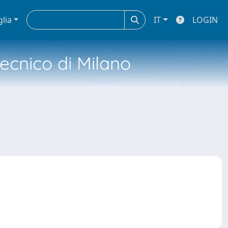
glia
IT
LOGIN
tecnico di Milano