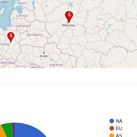
NA
EU
AS