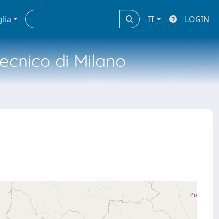
glia
IT
LOGIN
tecnico di Milano