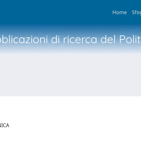
Home
Sfo
licazioni di ricerca del Poli
NICA