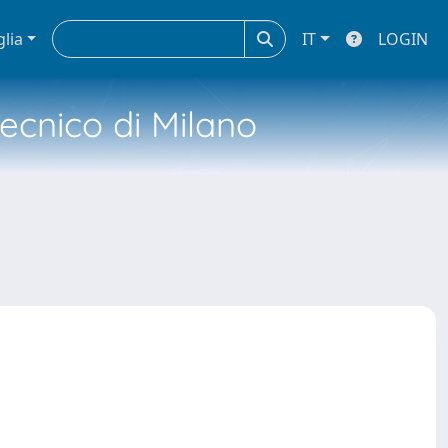
glia
IT
LOGIN
tecnico di Milano