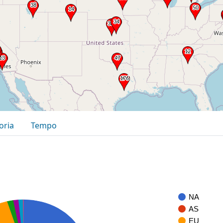
oria
Tempo
NA
AS
EU