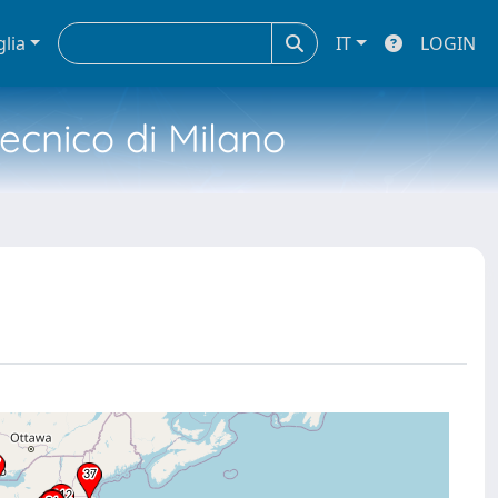
glia
IT
LOGIN
tecnico di Milano