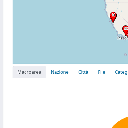
Macroarea
Nazione
Città
File
Categ