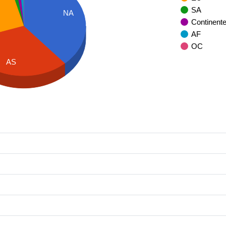
SA
NA
Continent
AF
OC
AS