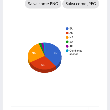
Salva come PNG
Salva come JPEG
EU
AS
NA
SA
AF
Continente
EU
NA
sconos…
AS