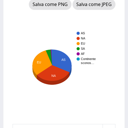
Salva come PNG
Salva come JPEG
AS
NA
EU
SA
AF
Continente
AS
EU
sconos…
NA