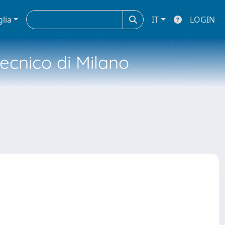
glia
IT
LOGIN
tecnico di Milano