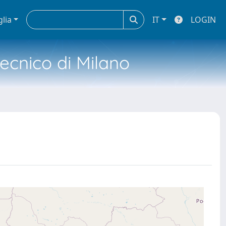
glia
IT
LOGIN
tecnico di Milano