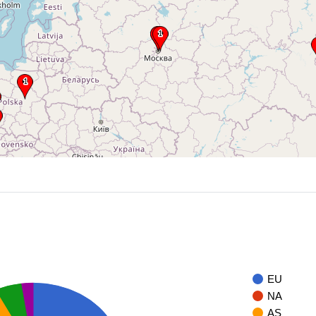
EU
NA
AS