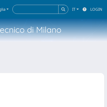
glia
IT
LOGIN
tecnico di Milano