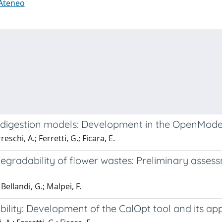
 Ateneo
co-digestion models: Development in the OpenMode
schi, A.; Ferretti, G.; Ficara, E.
gradability of flower wastes: Preliminary assess
Bellandi, G.; Malpei, F.
ility: Development of the CalOpt tool and its app