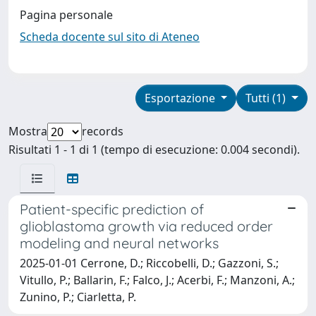
Pagina personale
Scheda docente sul sito di Ateneo
Esportazione
Tutti (1)
Mostra
records
Risultati 1 - 1 di 1 (tempo di esecuzione: 0.004 secondi).
Patient-specific prediction of
glioblastoma growth via reduced order
modeling and neural networks
2025-01-01 Cerrone, D.; Riccobelli, D.; Gazzoni, S.;
Vitullo, P.; Ballarin, F.; Falco, J.; Acerbi, F.; Manzoni, A.;
Zunino, P.; Ciarletta, P.