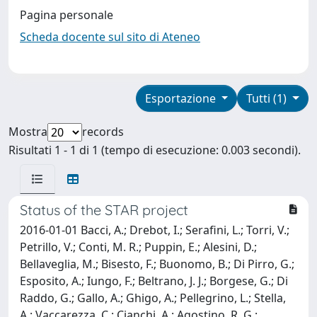
Pagina personale
Scheda docente sul sito di Ateneo
Esportazione
Tutti (1)
Mostra
records
Risultati 1 - 1 di 1 (tempo di esecuzione: 0.003 secondi).
Status of the STAR project
2016-01-01 Bacci, A.; Drebot, I.; Serafini, L.; Torri, V.;
Petrillo, V.; Conti, M. R.; Puppin, E.; Alesini, D.;
Bellaveglia, M.; Bisesto, F.; Buonomo, B.; Di Pirro, G.;
Esposito, A.; Iungo, F.; Beltrano, J. J.; Borgese, G.; Di
Raddo, G.; Gallo, A.; Ghigo, A.; Pellegrino, L.; Stella,
A.; Vaccarezza, C.; Cianchi, A.; Agostino, R. G.;