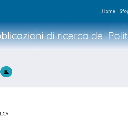
Home
Sfo
licazioni di ricerca del Poli
A
NICA