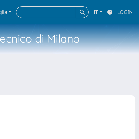
glia
IT
LOGIN
tecnico di Milano