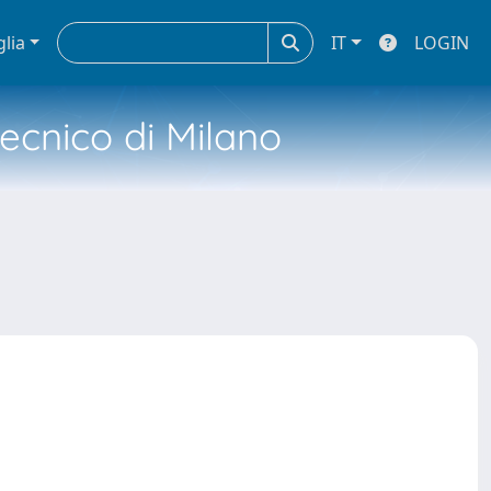
glia
IT
LOGIN
tecnico di Milano