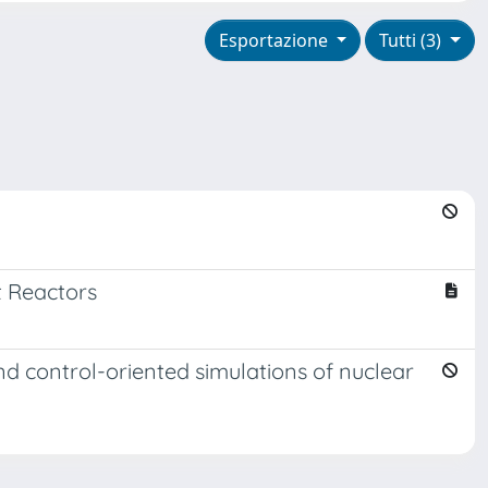
Esportazione
Tutti (3)
t Reactors
nd control-oriented simulations of nuclear