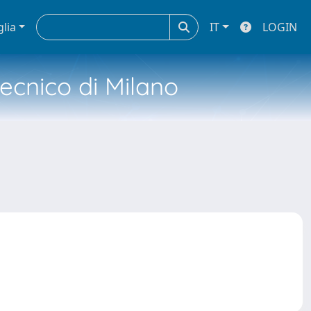
glia
IT
LOGIN
tecnico di Milano