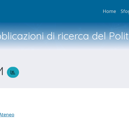
Home
Sfo
licazioni di ricerca del Poli
M
 Ateneo