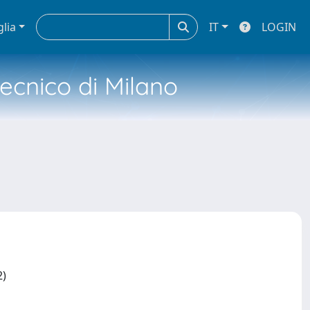
glia
IT
LOGIN
tecnico di Milano
2)