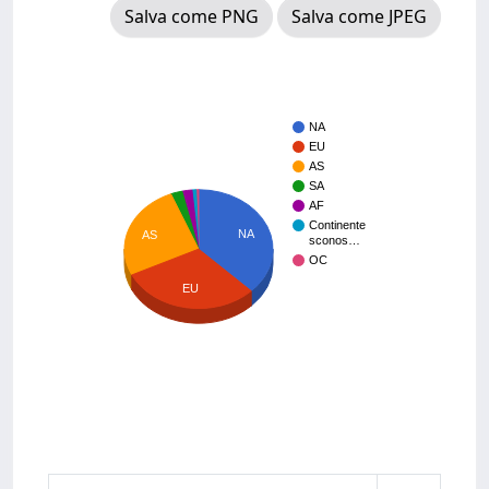
Salva come PNG
Salva come JPEG
NA
EU
AS
SA
AF
Continente
NA
AS
sconos…
OC
EU