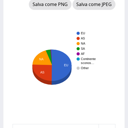
Salva come PNG
Salva come JPEG
EU
AS
NA
SA
AF
Continente
NA
sconos…
EU
Other
AS