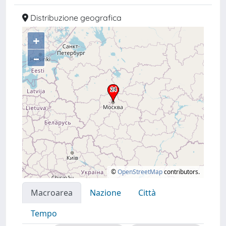
Distribuzione geografica
+
–
©
OpenStreetMap
contributors.
Macroarea
Nazione
Città
Tempo