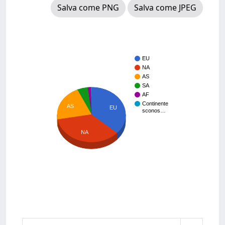
Salva come PNG
Salva come JPEG
EU
NA
AS
SA
AF
Continente
AS
EU
sconos…
NA