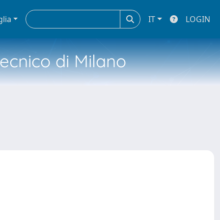
glia
IT
LOGIN
tecnico di Milano