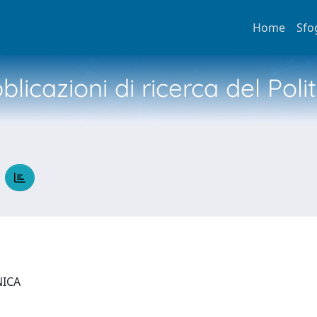
Home
Sfo
licazioni di ricerca del Poli
K
NICA