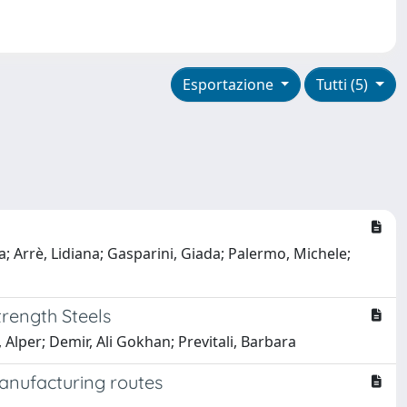
Esportazione
Tutti (5)
; Arrè, Lidiana; Gasparini, Giada; Palermo, Michele;
trength Steels
 Alper; Demir, Ali Gokhan; Previtali, Barbara
manufacturing routes