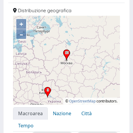
Distribuzione geografica
+
–
©
OpenStreetMap
contributors.
Macroarea
Nazione
Città
Tempo