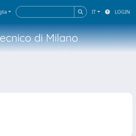
glia
IT
LOGIN
tecnico di Milano