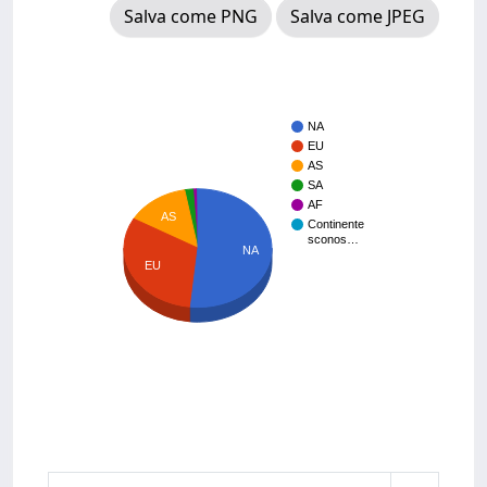
Salva come PNG
Salva come JPEG
NA
EU
AS
SA
AF
AS
Continente
sconos…
NA
EU