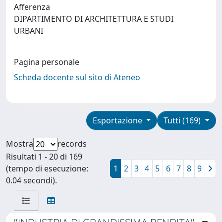
Afferenza
DIPARTIMENTO DI ARCHITETTURA E STUDI
URBANI
Pagina personale
Scheda docente sul sito di Ateneo
Esportazione
Tutti (169)
Mostra
records
Risultati 1 - 20 di 169
(tempo di esecuzione:
1
2
3
4
5
6
7
8
9
0.04 secondi).