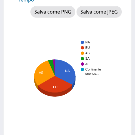
Salva come PNG
Salva come JPEG
NA
EU
AS
SA
AF
Continente
NA
AS
sconos…
EU