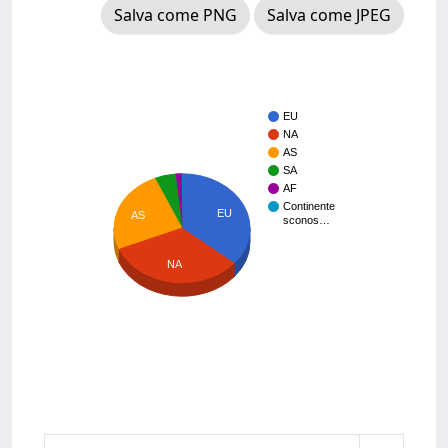
Salva come PNG
Salva come JPEG
EU
NA
AS
SA
AF
Continente
EU
AS
sconos…
NA