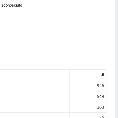
e sconosciuto
#
926
549
363