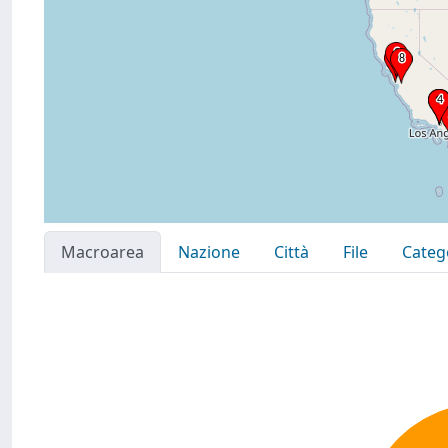
Macroarea
Nazione
Città
File
Categ