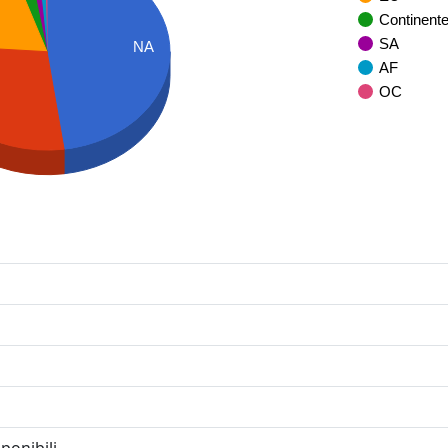
Continent
SA
NA
AF
OC