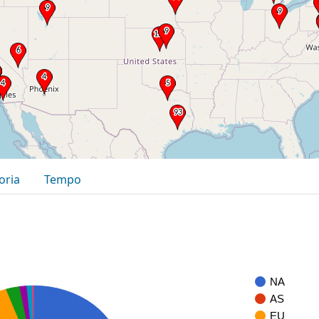
oria
Tempo
NA
AS
EU