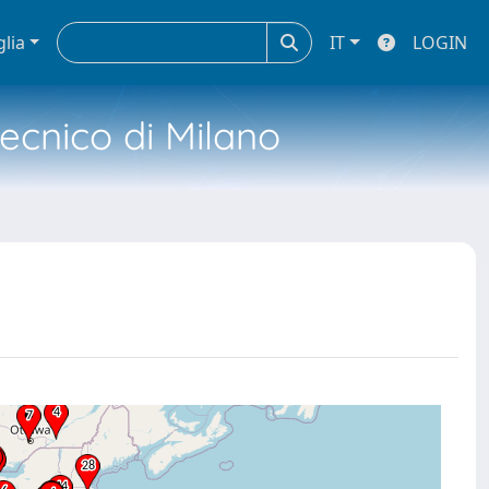
glia
IT
LOGIN
tecnico di Milano