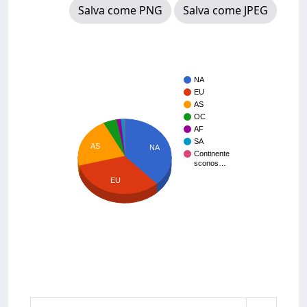
Salva come PNG
Salva come JPEG
NA
EU
AS
OC
AF
SA
AS
NA
Continente
sconos…
EU