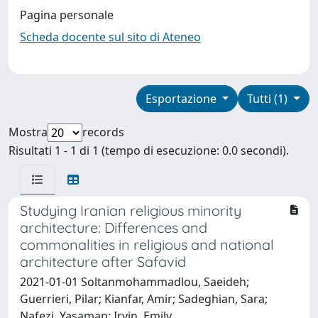
Pagina personale
Scheda docente sul sito di Ateneo
Esportazione
Tutti (1)
Mostra
records
Risultati 1 - 1 di 1 (tempo di esecuzione: 0.0 secondi).
Studying Iranian religious minority
architecture: Differences and
commonalities in religious and national
architecture after Safavid
2021-01-01 Soltanmohammadlou, Saeideh;
Guerrieri, Pilar; Kianfar, Amir; Sadeghian, Sara;
Nafezi, Yasaman; Irvin, Emily