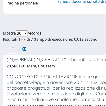
Scheda docente sul sito di
Pagina personale
Mostra
records
Risultati 1 - 7 di 7 (tempo di esecuzione: 0.012 secondi).
(IN)FORMAL(IN)CERTAINTY. The hybrid archit
2024-01-01 Mahi, Houssam
CONCORSO DI PROGETTAZIONE in due gradi ai sens
del decreto-legge 6 novembre 2021, n. 152, con
proposte progettuali per la realizzazione di nu
Rivoluzione verde e transizione digitale – Compo
“Costruzione di nuove scuole mediante sostituz