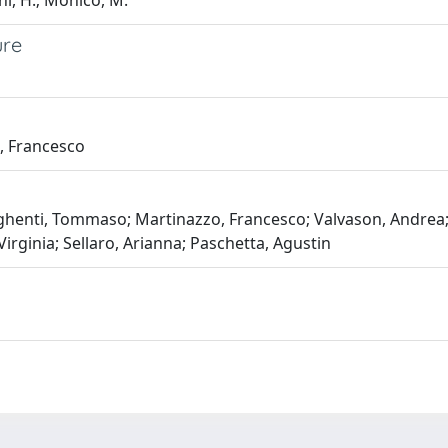
hi, H.; Monico, M.
ure
, Francesco
henti, Tommaso; Martinazzo, Francesco; Valvason, Andrea; Nip
Virginia; Sellaro, Arianna; Paschetta, Agustin