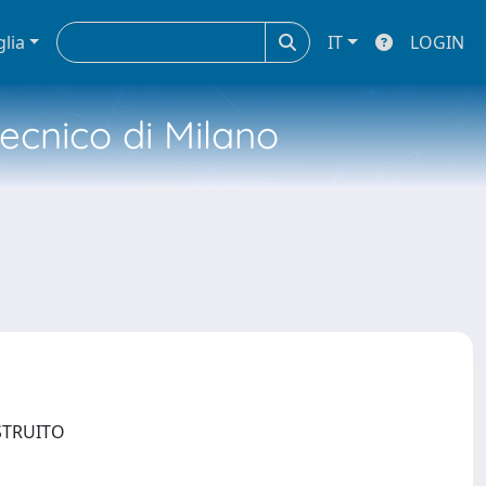
glia
IT
LOGIN
tecnico di Milano
OSTRUITO