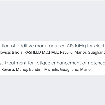
tion of additive manufactured AlSi10Mg for electr
Ludovica; Ishola, RASHEED MICHAEL; Revuru, Manoj; Guaglian
 post-treatment for fatigue enhancement of notche
; Revuru, Manoj; Bandini, Michele; Guagliano, Mario