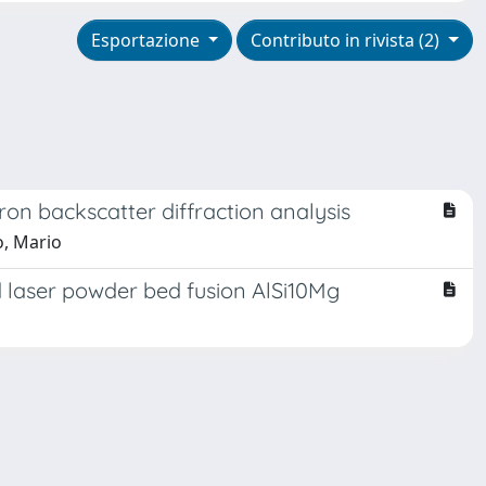
Esportazione
Contributo in rivista (2)
on backscatter diffraction analysis
o, Mario
d laser powder bed fusion AlSi10Mg