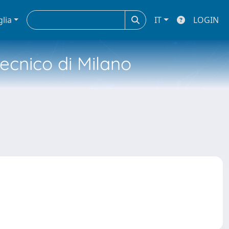
glia
IT
LOGIN
tecnico di Milano