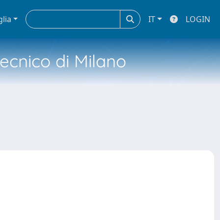
glia
IT
LOGIN
tecnico di Milano