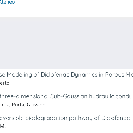
 Ateneo
erse Modeling of Diclofenac Dynamics in Porous M
berto
 three-dimensional Sub-Gaussian hydraulic conduct
nica; Porta, Giovanni
reversible biodegradation pathway of Diclofenac
 M.