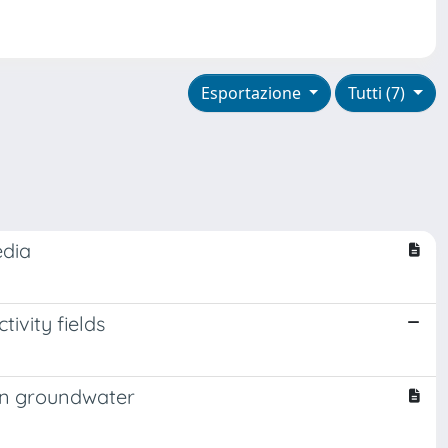
Esportazione
Tutti (7)
edia
ivity fields
 in groundwater