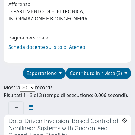
Afferenza
DIPARTIMENTO DI ELETTRONICA,
INFORMAZIONE E BIOINGEGNERIA
Pagina personale
Scheda docente sul sito di Ateneo
Esportazione
Contributo in rivista (3)
Mostra
records
Risultati 1 - 3 di 3 (tempo di esecuzione: 0.006 secondi).
Data-Driven Inversion-Based Control of
Nonlinear Systems with Guaranteed