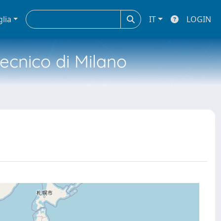
glia
IT
LOGIN
tecnico di Milano