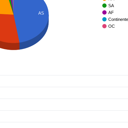
SA
AF
AS
Continent
OC