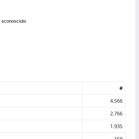
e sconosciuto
#
4.566
2.766
1.935