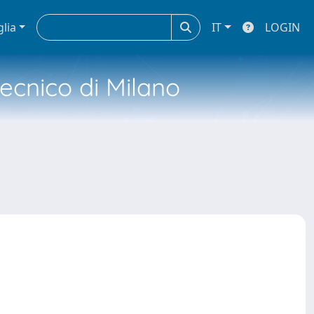
glia
IT
LOGIN
tecnico di Milano