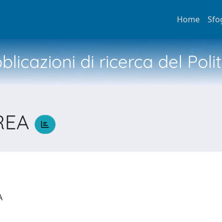
Home
Sfo
licazioni di ricerca del Poli
REA
IA