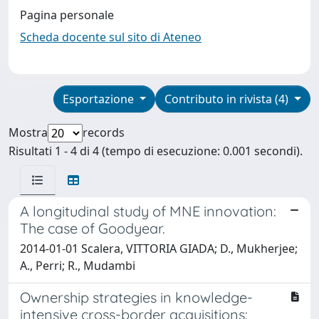
Pagina personale
Scheda docente sul sito di Ateneo
Esportazione
Contributo in rivista (4)
Mostra
records
Risultati 1 - 4 di 4 (tempo di esecuzione: 0.001 secondi).
A longitudinal study of MNE innovation:
The case of Goodyear.
2014-01-01 Scalera, VITTORIA GIADA; D., Mukherjee;
A., Perri; R., Mudambi
Ownership strategies in knowledge-
intensive cross-border acquisitions: