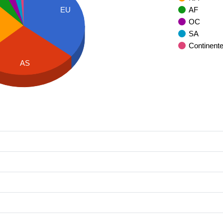
AF
EU
OC
SA
Continent
AS