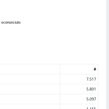
e sconosciuto
#
7.517
5.801
5.097