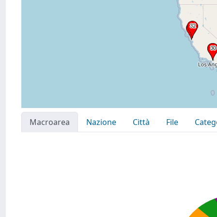
Macroarea
Nazione
Città
File
Categ