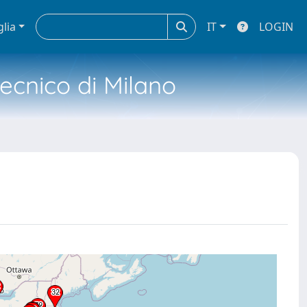
glia
IT
LOGIN
tecnico di Milano