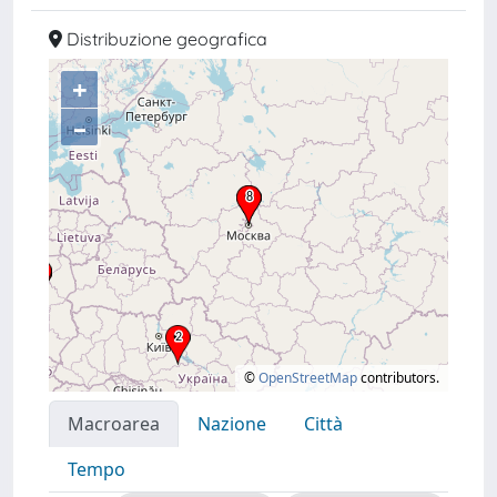
Distribuzione geografica
+
–
©
OpenStreetMap
contributors.
Macroarea
Nazione
Città
Tempo