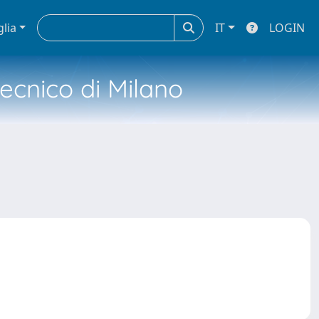
glia
IT
LOGIN
tecnico di Milano