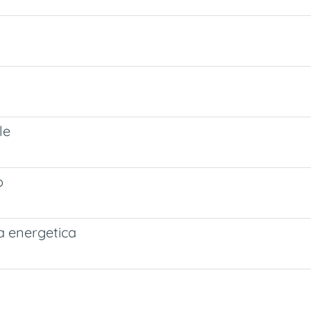
le
o
ia energetica