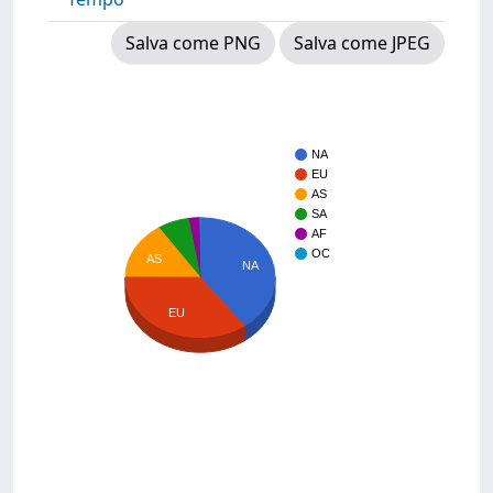
Salva come PNG
Salva come JPEG
NA
EU
AS
SA
AF
OC
AS
NA
EU