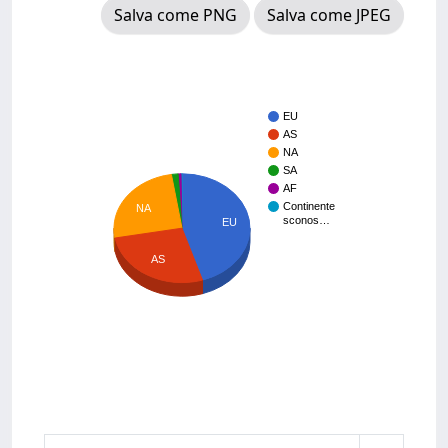
Salva come PNG
Salva come JPEG
EU
AS
NA
SA
AF
Continente
NA
sconos…
EU
AS