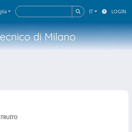
glia
IT
LOGIN
tecnico di Milano
OSTRUITO