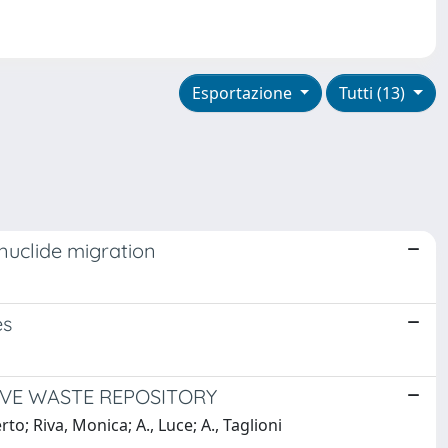
Esportazione
Tutti (13)
nuclide migration
es
VE WASTE REPOSITORY
o; Riva, Monica; A., Luce; A., Taglioni