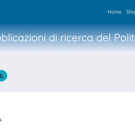
Home
Sfo
licazioni di ricerca del Poli
IA