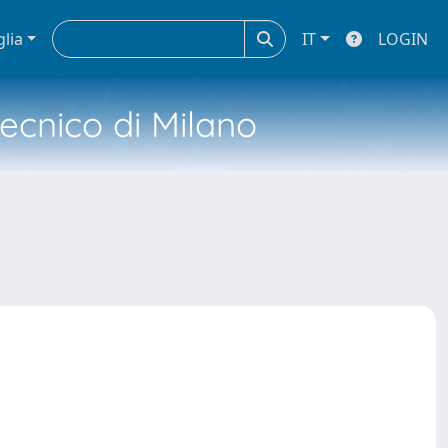
glia
IT
LOGIN
tecnico di Milano