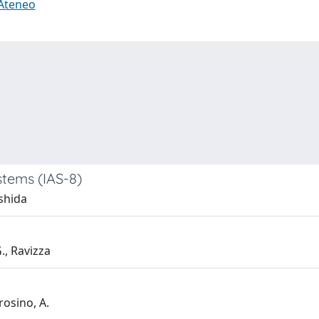
 Ateneo
stems (IAS-8)
oshida
., Ravizza
rosino, A.