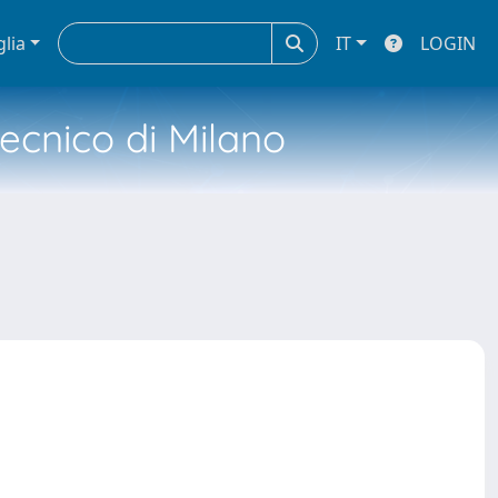
glia
IT
LOGIN
tecnico di Milano