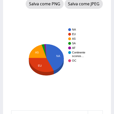
Salva come PNG
Salva come JPEG
NA
EU
AS
SA
AF
Continente
AS
NA
sconos…
OC
EU