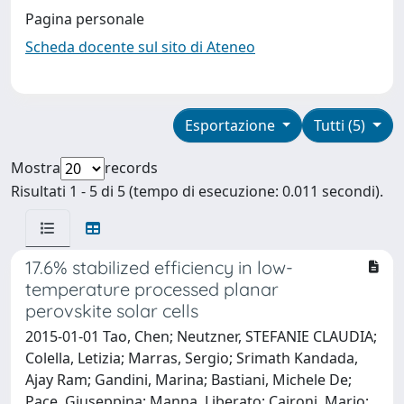
Pagina personale
Scheda docente sul sito di Ateneo
Esportazione
Tutti (5)
Mostra
records
Risultati 1 - 5 di 5 (tempo di esecuzione: 0.011 secondi).
17.6% stabilized efficiency in low-
temperature processed planar
perovskite solar cells
2015-01-01 Tao, Chen; Neutzner, STEFANIE CLAUDIA;
Colella, Letizia; Marras, Sergio; Srimath Kandada,
Ajay Ram; Gandini, Marina; Bastiani, Michele De;
Pace, Giuseppina; Manna, Liberato; Caironi, Mario;