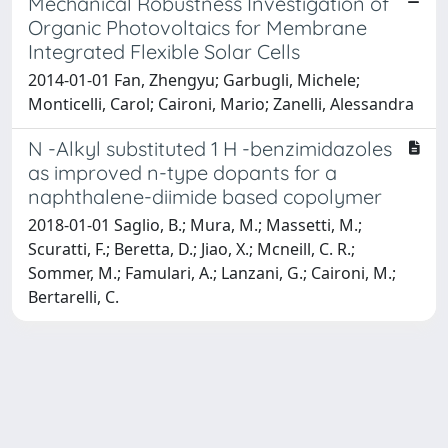
Mechanical Robustness Investigation of
Organic Photovoltaics for Membrane
Integrated Flexible Solar Cells
2014-01-01 Fan, Zhengyu; Garbugli, Michele;
Monticelli, Carol; Caironi, Mario; Zanelli, Alessandra
N -Alkyl substituted 1 H -benzimidazoles
as improved n-type dopants for a
naphthalene-diimide based copolymer
2018-01-01 Saglio, B.; Mura, M.; Massetti, M.;
Scuratti, F.; Beretta, D.; Jiao, X.; Mcneill, C. R.;
Sommer, M.; Famulari, A.; Lanzani, G.; Caironi, M.;
Bertarelli, C.