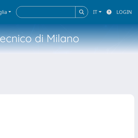
glia
IT
LOGIN
tecnico di Milano