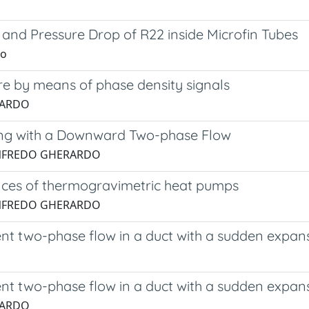
and Pressure Drop of R22 inside Microfin Tubes
so
re by means of phase density signals
ERARDO
ing with a Downward Two-phase Flow
, MANFREDO GHERARDO
nces of thermogravimetric heat pumps
, MANFREDO GHERARDO
ent two-phase flow in a duct with a sudden expan
ent two-phase flow in a duct with a sudden expan
ERARDO