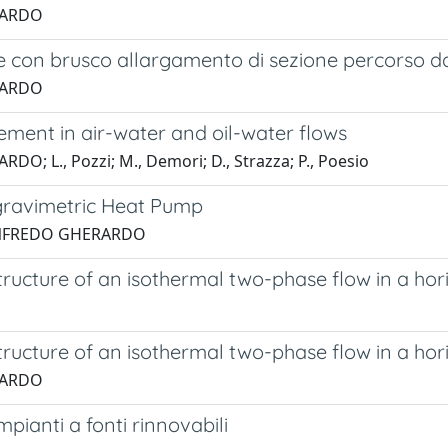
ERARDO
le con brusco allargamento di sezione percorso d
ERARDO
ement in air-water and oil-water flows
O; L., Pozzi; M., Demori; D., Strazza; P., Poesio
ogravimetric Heat Pump
, MANFREDO GHERARDO
tructure of an isothermal two-phase flow in a ho
tructure of an isothermal two-phase flow in a ho
ERARDO
impianti a fonti rinnovabili