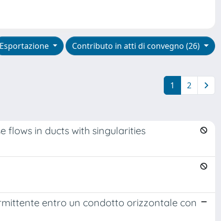
Esportazione
Contributo in atti di convegno (26)
1
2
 flows in ducts with singularities
ermittente entro un condotto orizzontale con