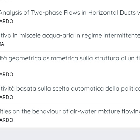
nalysis of Two-phase Flows in Horizontal Ducts 
ERARDO
tivo in miscele acqua-aria in regime intermittent
IA
larità geometrica asimmetrica sulla struttura di un
ERARDO
sitività basata sulla scelta automatica della polit
ERARDO
ities on the behaviour of air-water mixture flowin
ERARDO