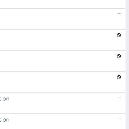
sion
sion