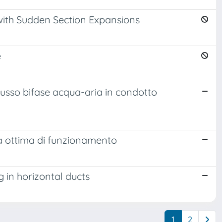
with Sudden Section Expansions
e
 flusso bifase acqua-aria in condotto
ica ottima di funzionamento
g in horizontal ducts
1
2