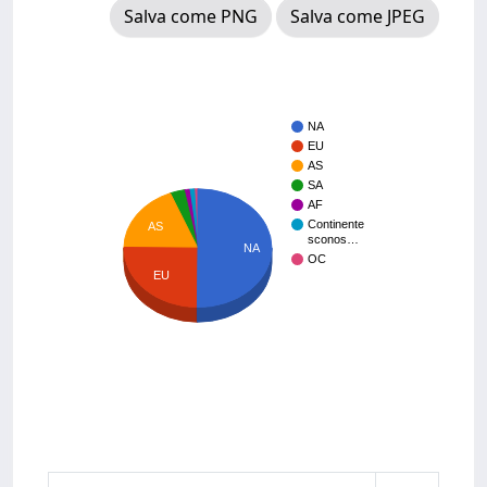
Salva come PNG
Salva come JPEG
NA
EU
AS
SA
AF
Continente
AS
sconos…
NA
OC
EU