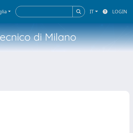
glia
IT
LOGIN
tecnico di Milano