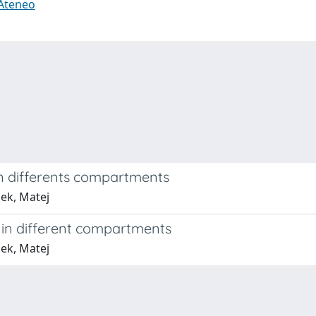
 Ateneo
in differents compartments
sek, Matej
 in different compartments
sek, Matej