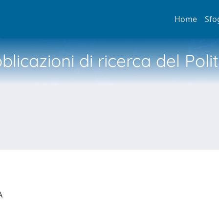
Home
Sfo
licazioni di ricerca del Poli
IA